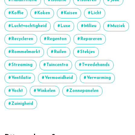
Huidirritatie
Isolatie
Isoleren
Jeuk
Koffie
Koken
Kuisen
Licht
Luchtvochtigheid
Luxe
Milieu
Muziek
Recycleren
Regenton
Repareren
Rommelmarkt
Ruilen
Stekjes
Streaming
Tuincentra
Tweedehands
Ventilatie
Vermoeidheid
Verwarming
Vocht
Winkelen
Zonnepanelen
Zuinigheid