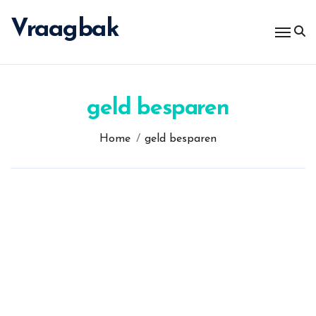
Spring
naar
Vraagbak
de
inhoud
geld besparen
Home
geld besparen