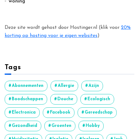
woning
Deze site wordt gehost door Hostinger.nl (klik voor
20%
korting op hosting voor je eigen websites
)
Tags
Abonnementen
Allergie
Azijn
Boodschappen
Douche
Ecologisch
Electronica
Facebook
Gereedschap
Gezondheid
Groenten
Hobby