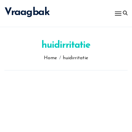
Spring
naar
Vraagbak
de
inhoud
huidirritatie
Home
huidirritatie