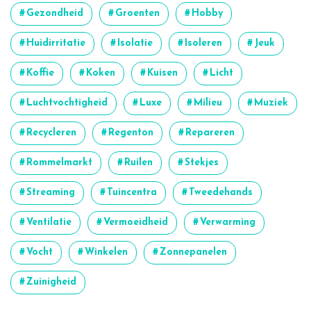
Gezondheid
Groenten
Hobby
Huidirritatie
Isolatie
Isoleren
Jeuk
Koffie
Koken
Kuisen
Licht
Luchtvochtigheid
Luxe
Milieu
Muziek
Recycleren
Regenton
Repareren
Rommelmarkt
Ruilen
Stekjes
Streaming
Tuincentra
Tweedehands
Ventilatie
Vermoeidheid
Verwarming
Vocht
Winkelen
Zonnepanelen
Zuinigheid