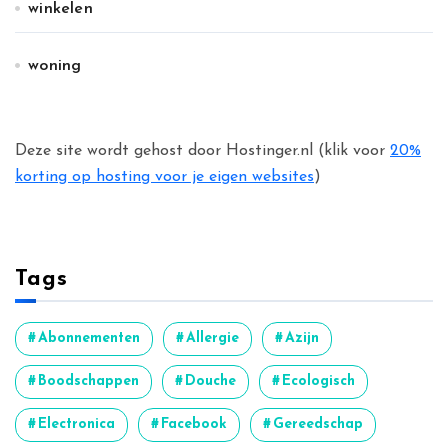
winkelen
woning
Deze site wordt gehost door Hostinger.nl (klik voor
20%
korting op hosting voor je eigen websites
)
Tags
Abonnementen
Allergie
Azijn
Boodschappen
Douche
Ecologisch
Electronica
Facebook
Gereedschap