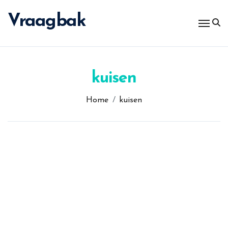
Spring
naar
Vraagbak
de
inhoud
kuisen
Home
kuisen