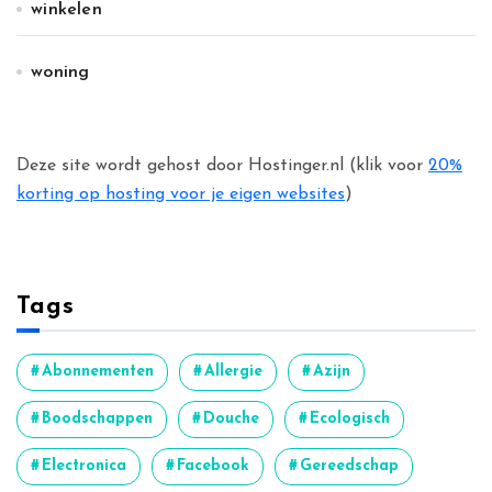
winkelen
woning
Deze site wordt gehost door Hostinger.nl (klik voor
20%
korting op hosting voor je eigen websites
)
Tags
Abonnementen
Allergie
Azijn
Boodschappen
Douche
Ecologisch
Electronica
Facebook
Gereedschap