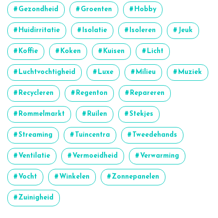
Gezondheid
Groenten
Hobby
Huidirritatie
Isolatie
Isoleren
Jeuk
Koffie
Koken
Kuisen
Licht
Luchtvochtigheid
Luxe
Milieu
Muziek
Recycleren
Regenton
Repareren
Rommelmarkt
Ruilen
Stekjes
Streaming
Tuincentra
Tweedehands
Ventilatie
Vermoeidheid
Verwarming
Vocht
Winkelen
Zonnepanelen
Zuinigheid