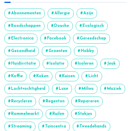
Abonnementen
Allergie
Azijn
Boodschappen
Douche
Ecologisch
Electronica
Facebook
Gereedschap
Gezondheid
Groenten
Hobby
Huidirritatie
Isolatie
Isoleren
Jeuk
Koffie
Koken
Kuisen
Licht
Luchtvochtigheid
Luxe
Milieu
Muziek
Recycleren
Regenton
Repareren
Rommelmarkt
Ruilen
Stekjes
Streaming
Tuincentra
Tweedehands