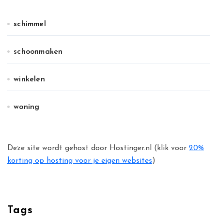
schimmel
schoonmaken
winkelen
woning
Deze site wordt gehost door Hostinger.nl (klik voor
20%
korting op hosting voor je eigen websites
)
Tags